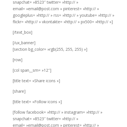
snapchat= »8523″ twitter= »http:// »
email= »email@post.com » pinterest= »http:// »
googleplus= »http:// » rss= »http:// » youtube= »http:// »
flickr= »http:// » vkontakte= »http:// » px500= »http:// »]
[/text_box]
[/ux_banner]
[section bg_color= »rgb(255, 255, 255) »]
[row]
[col span__sm= »12″]
[title text= »Share icons »]
[share]
[title text= »Follow icons »]
[follow facebook= »http:// » instagram= »http:// »
snapchat= »8523″ twitter= »http:// »
email= »email@post.com » pinterest= »http:// »