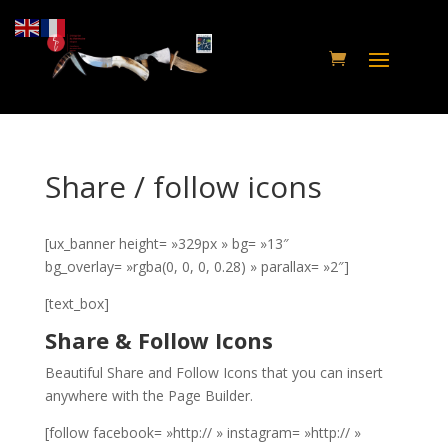
Share / follow icons
[ux_banner height= »329px » bg= »13″
bg_overlay= »rgba(0, 0, 0, 0.28) » parallax= »2″]
[text_box]
Share & Follow Icons
Beautiful Share and Follow Icons that you can insert
anywhere with the Page Builder.
[follow facebook= »http:// » instagram= »http:// »