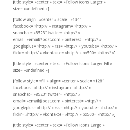
[title style= »center » text= »Follow icons Larger »
size= »undefined »]
[follow align= »center » scale= »134″
facebook= »http:// » instagram= »http:// »
snapchat= »8523″ twitter= »http:// »
email= »email@post.com » pinterest= »http:// »
googleplus= »http:// » rss= »http:// » youtube= »http:// »
flickr= »http:// » vkontakte= »http:// » px500= »http:// »]
[title style= »center » text= »Follow Icons Larger Fill »
size= »undefined »]
[follow style= »fill » align= »center » scale= »128″
facebook= »http:// » instagram= »http:// »
snapchat= »8523″ twitter= »http:// »
email= »email@post.com » pinterest= »http:// »
googleplus= »http:// » rss= »http:// » youtube= »http:// »
flickr= »http:// » vkontakte= »http:// » px500= »http:// »]
[title style= »center » text= »Follow Icons Large »