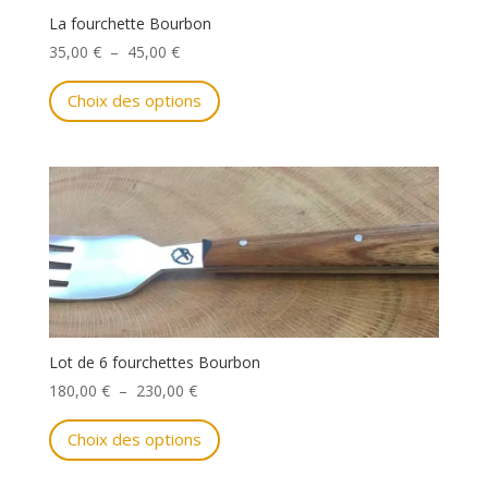
La fourchette Bourbon
Plage
35,00
€
–
45,00
€
de
Ce
Choix des options
prix :
produit
35,00 €
a
à
plusieurs
45,00 €
variations.
Les
options
peuvent
être
choisies
sur
la
Lot de 6 fourchettes Bourbon
page
Plage
180,00
€
–
230,00
€
du
de
Ce
produit
Choix des options
prix :
produit
180,00 €
a