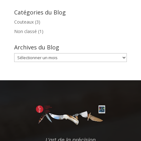
à
plusieurs
230,00 €
variations.
Catégories du Blog
Les
Couteaux
(3)
options
peuvent
Non classé
(1)
être
choisies
Archives du Blog
sur
Archives
la
du
page
Blog
du
produit
L’art de la précision