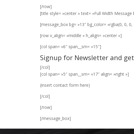
[/row]
[title style= »center » text= »Full Width Messag
[message_box bg= »13″ bg_color= »rgba(0, 0, 0, 
[row v_align= »middle » h_align= »center »]
[col span= »6″ span__sm= »15″]
Signup for Newsletter and ge
[/col]
[col span= »5″ span__sm= »17″ align= »right »]
(insert contact form here)
[/col]
[/row]
[/message_box]