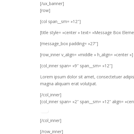
[/ux_banner]
[row]
[col span__sm= »12″]
[title style= »center » text= »Message Box Eleme
[message_box padding= »27″]
[row_inner v_align= »middle » h_align= »center »]
[col_inner span= »9″ span__sm= »12″]
Lorem ipsum dolor sit amet, consectetuer adipis
magna aliquam erat volutpat.
[/col_inner]
[col_inner span= »2″ span__sm= »12″ align= »cen
[/col_inner]
[/row_inner]