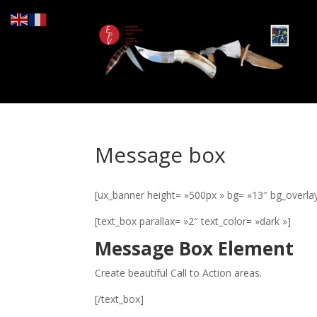
Message box
[ux_banner height= »500px » bg= »13″ bg_overlay
[text_box parallax= »2″ text_color= »dark »]
Message Box Element
Create beautiful Call to Action areas.
[/text_box]