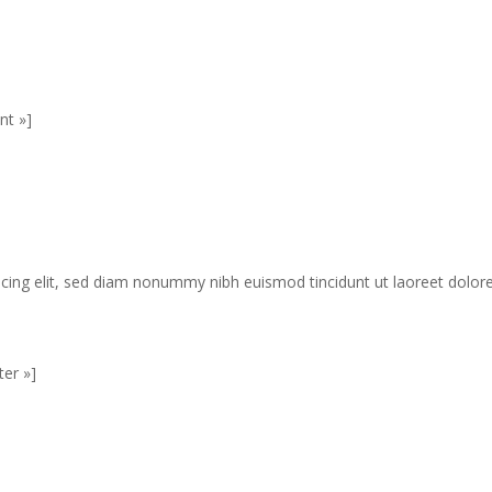
nt »]
cing elit, sed diam nonummy nibh euismod tincidunt ut laoreet dolor
ter »]