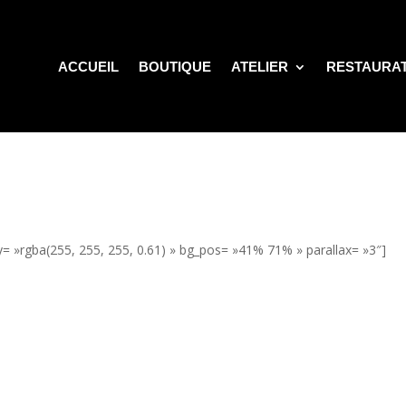
ACCUEIL
BOUTIQUE
ATELIER
RESTAURA
= »rgba(255, 255, 255, 0.61) » bg_pos= »41% 71% » parallax= »3″]