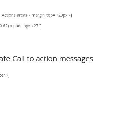
 to Actions areas » margin_top= »23px »]
0.62) » padding= »27″]
te Call to action messages
ter »]