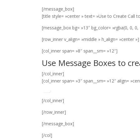
[/message_box]
[title style= »center » text= »Use to Create Call
[message_box bg= »13″ bg_color= »rgba(0, 0, 0, 
[row_inner v_align= »middle » h_align= »center »]
[col_inner span= »8″ span__sm= »12″]
Use Message Boxes to crea
[/col_inner]
[col_inner span= »3″ span__sm= »12″ align= »cen
[/col_inner]
[/row_inner]
[/message_box]
[/col]