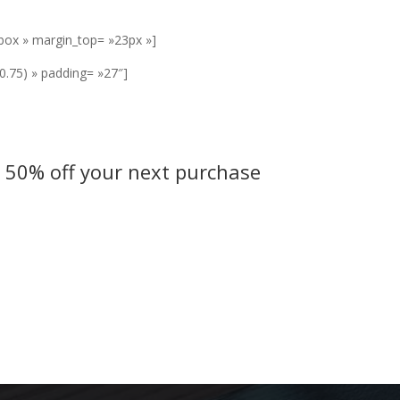
e box » margin_top= »23px »]
0.75) » padding= »27″]
t
50% off
your next purchase