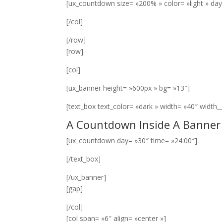
[ux_countdown size= »200% » color= »light » day
[/col]
[/row]
[row]
[col]
[ux_banner height= »600px » bg= »13″]
[text_box text_color= »dark » width= »40″ width
A Countdown Inside A Banner
[ux_countdown day= »30″ time= »24:00″]
[/text_box]
[/ux_banner]
[gap]
[/col]
[col span= »6″ align= »center »]