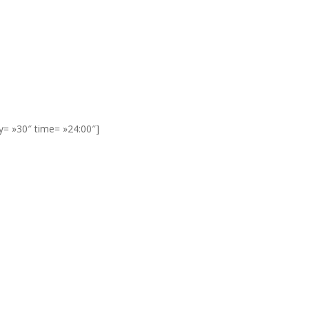
y= »30″ time= »24:00″]