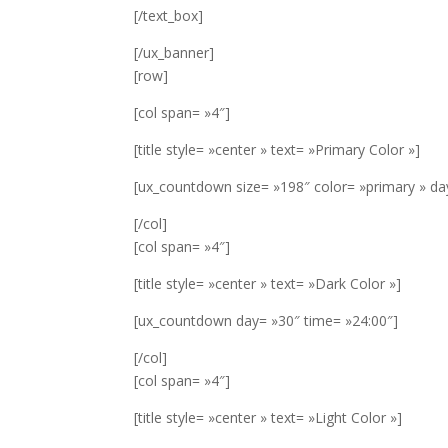
[/text_box]
[/ux_banner]
[row]
[col span= »4″]
[title style= »center » text= »Primary Color »]
[ux_countdown size= »198″ color= »primary » da
[/col]
[col span= »4″]
[title style= »center » text= »Dark Color »]
[ux_countdown day= »30″ time= »24:00″]
[/col]
[col span= »4″]
[title style= »center » text= »Light Color »]