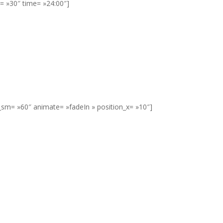
= »30″ time= »24:00″]
__sm= »60″ animate= »fadeIn » position_x= »10″]