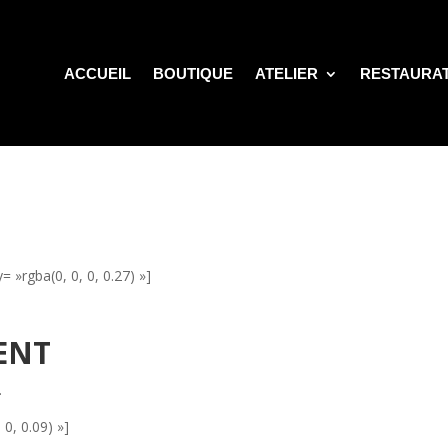
ACCUEIL
BOUTIQUE
ATELIER
RESTAURA
 »rgba(0, 0, 0, 0.27) »]
ENT
.
0, 0.09) »]