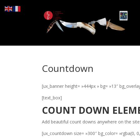
Countdown
[ux_banner height= »444px » bg= »13″ bg_overlay=
[text_box]
COUNT DOWN ELEM
Add beautiful count downs anywhere on the site
[ux_countdown size= »300″ bg_color= »rgba(0, 0, 