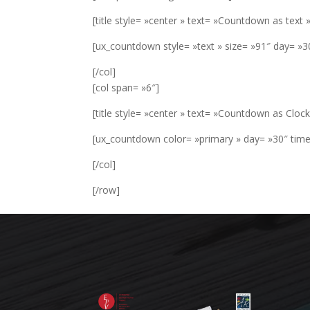
[title style= »center » text= »Countdown as text 
[ux_countdown style= »text » size= »91″ day= »3
[/col]
[col span= »6″]
[title style= »center » text= »Countdown as Clock
[ux_countdown color= »primary » day= »30″ time
[/col]
[/row]