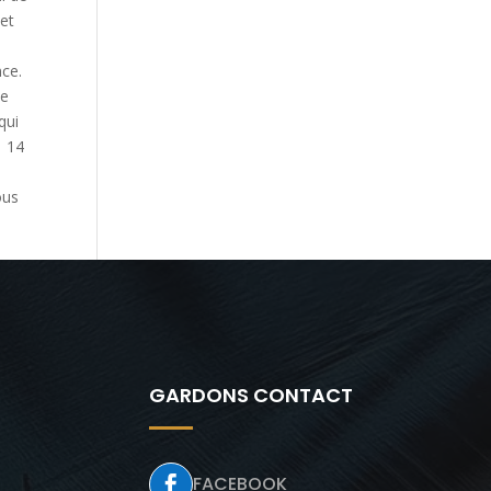
 et
nce.
ne
qui
. 14
ous
GARDONS CONTACT
FACEBOOK
