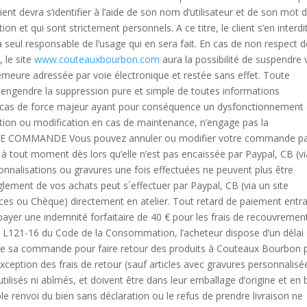
nt devra s’identifier à l’aide de son nom d’utilisateur et de son mot 
n et qui sont strictement personnels. A ce titre, le client s’en interdi
ra seul responsable de l’usage qui en sera fait. En cas de non respect 
, le site
www.couteauxbourbon.com
aura la possibilité de suspendre 
emeure adressée par voie électronique et restée sans effet. Toute
, engendre la suppression pure et simple de toutes informations
n cas de force majeur ayant pour conséquence un dysfonctionnement
uption ou modification en cas de maintenance, n’engage pas la
DE COMMANDE Vous pouvez annuler ou modifier votre commande p
 tout moment dès lors qu’elle n’est pas encaissée par Paypal, CB (vi
onnalisations ou gravures une fois effectuées ne peuvent plus être
ment de vos achats peut s´effectuer par Paypal, CB (via un site
ces ou Chèque) directement en atelier. Tout retard de paiement entr
e payer une indemnité forfaitaire de 40 € pour les frais de recouvreme
L121-16 du Code de la Consommation, l’acheteur dispose d’un délai
n de sa commande pour faire retour des produits à Couteaux Bourbon 
eption des frais de retour (sauf articles avec gravures personnalisée
tilisés ni abîmés, et doivent être dans leur emballage d’origine et en
le renvoi du bien sans déclaration ou le refus de prendre livraison ne