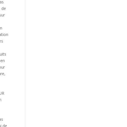
cas
i de
sur
on
ation
es
uits
 en
our
ure,
OUR
n
as
i de