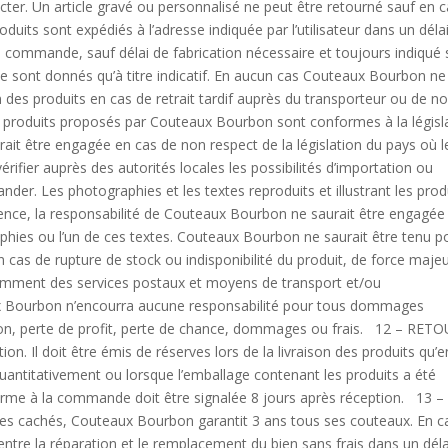
acter. Un article gravé ou personnalisé ne peut être retourné sauf en 
uits sont expédiés à l’adresse indiquée par l’utilisateur dans un déla
la commande, sauf délai de fabrication nécessaire et toujours indiqué 
 sont donnés qu’à titre indicatif. En aucun cas Couteaux Bourbon ne
n des produits en cas de retrait tardif auprès du transporteur ou de n
 produits proposés par Couteaux Bourbon sont conformes à la législ
rait être engagée en cas de non respect de la législation du pays où l
 vérifier auprès des autorités locales les possibilités d’importation ou
ander. Les photographies et les textes reproduits et illustrant les prod
ence, la responsabilité de Couteaux Bourbon ne saurait être engagée
aphies ou l’un de ces textes. Couteaux Bourbon ne saurait être tenu p
n cas de rupture de stock ou indisponibilité du produit, de force maje
otamment des services postaux et moyens de transport et/ou
x Bourbon n’encourra aucune responsabilité pour tous dommages
ation, perte de profit, perte de chance, dommages ou frais. 12 – RET
n. Il doit être émis de réserves lors de la livraison des produits qu’e
antitativement ou lorsque l’emballage contenant les produits a été
me à la commande doit être signalée 8 jours après réception. 13 –
ces cachés, Couteaux Bourbon garantit 3 ans tous ses couteaux. En c
entre la réparation et le remplacement du bien sans frais dans un déla