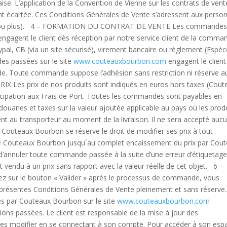
aise. L’application de la Convention de Vienne sur les contrats de vent
t écartée. Ces Conditions Générales de Vente s’adressent aux perso
s ou plus). 4 – FORMATION DU CONTRAT DE VENTE Les commande
ngagent le client dès réception par notre service client de la comma
pal, CB (via un site sécurisé), virement bancaire ou règlement (Espè
es passées sur le site
www.couteauxbourbon.com
engagent le client
de. Toute commande suppose l’adhésion sans restriction ni réserve a
RIX Les prix de nos produits sont indiqués en euros hors taxes (Cout
ticipation aux Frais de Port. Toutes les commandes sont payables en
e douanes et taxes sur la valeur ajoutée applicable au pays où les prod
nt au transporteur au moment de la livraison. Il ne sera accepté auc
Couteaux Bourbon se réserve le droit de modifier ses prix à tout
e Couteaux Bourbon jusqu´au complet encaissement du prix par Cou
’annuler toute commande passée à la suite d’une erreur d’étiquetage
et vendu à un prix sans rapport avec la valeur réelle de cet objet. 6 –
ur le bouton « Valider » après le processus de commande, vous
s présentes Conditions Générales de Vente pleinement et sans réserve.
es par Couteaux Bourbon sur le site
www.couteauxbourbon.com
ions passées. Le client est responsable de la mise à jour des
eut les modifier en se connectant à son compte. Pour accéder à son esp