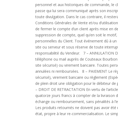
personnel et aux historiques de commande, le clie
passe qui lui sera communiqué après son inscriptio
toute divulgation. Dans le cas contraire, il reste
Conditions Générales de Vente et/ou d’utilisation
de fermer le compte d’un client après mise en d
suppression de compte, quel qu’en soit le motif
personnelles du Client. Tout événement dû à u
site ou serveur et sous réserve de toute interr
responsabilité du Vendeur. 7 – ANNULATION 
téléphone ou mail auprès de Couteaux Bourbon à
site sécurisé) ou virement bancaire. Toutes pers
annulées ni remboursées. 8 – PAIEMENT Le règle
sécurisé), virement bancaire ou règlement (Espè
de plein droit une obligation pour le débiteur d
– DROIT DE RETRACTATION En vertu de l’article 
quatorze jours francs à compter de la livraiso
échange ou remboursement, sans pénalités à l’exc
Les produits retournés ne doivent pas avoir été u
état, propre à leur re-commercialisation. Le simp