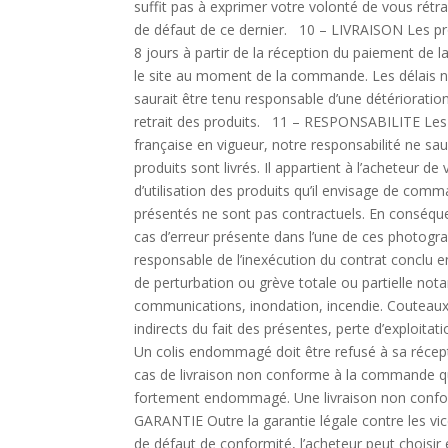
suffit pas à exprimer votre volonté de vous rétr
de défaut de ce dernier. 10 – LIVRAISON Les prod
8 jours à partir de la réception du paiement de 
le site au moment de la commande. Les délais ne
saurait être tenu responsable d’une détérioratio
retrait des produits. 11 – RESPONSABILITE Les
française en vigueur, notre responsabilité ne sau
produits sont livrés. Il appartient à l’acheteur de
d’utilisation des produits qu’il envisage de comm
présentés ne sont pas contractuels. En conséqu
cas d’erreur présente dans l’une de ces photogr
responsable de l’inexécution du contrat conclu e
de perturbation ou grève totale ou partielle n
communications, inondation, incendie. Couteau
indirects du fait des présentes, perte d’exploit
Un colis endommagé doit être refusé à sa réceptio
cas de livraison non conforme à la commande qu
fortement endommagé. Une livraison non confor
GARANTIE Outre la garantie légale contre les vi
de défaut de conformité, l’acheteur peut choisir 