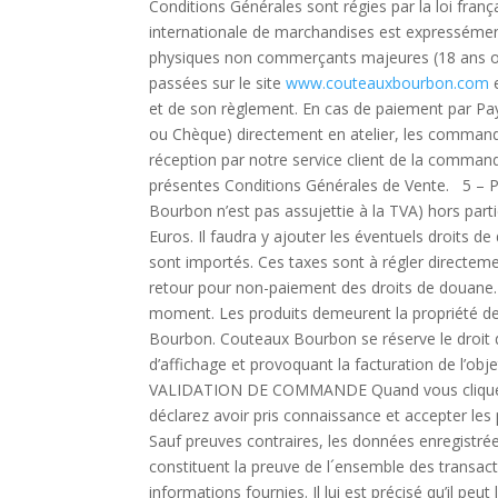
Conditions Générales sont régies par la loi franç
internationale de marchandises est expressémen
physiques non commerçants majeures (18 an
passées sur le site
www.couteauxbourbon.com
e
et de son règlement. En cas de paiement par Pay
ou Chèque) directement en atelier, les command
réception par notre service client de la comman
présentes Conditions Générales de Vente. 5 – P
Bourbon n’est pas assujettie à la TVA) hors par
Euros. Il faudra y ajouter les éventuels droits d
sont importés. Ces taxes sont à régler directeme
retour pour non-paiement des droits de douane. 
moment. Les produits demeurent la propriété d
Bourbon. Couteaux Bourbon se réserve le droit d
d’affichage et provoquant la facturation de l’obj
VALIDATION DE COMMANDE Quand vous cliquez s
déclarez avoir pris connaissance et accepter le
Sauf preuves contraires, les données enregistré
constituent la preuve de l´ensemble des transact
informations fournies. Il lui est précisé qu’il p