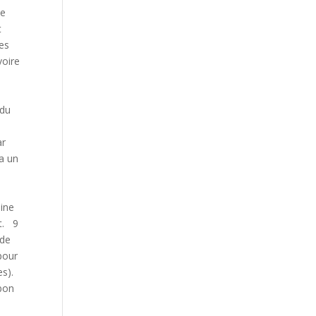
de
t
des
voire
 du
ar
a un
aine
nt. 9
 de
pour
s).
 bon