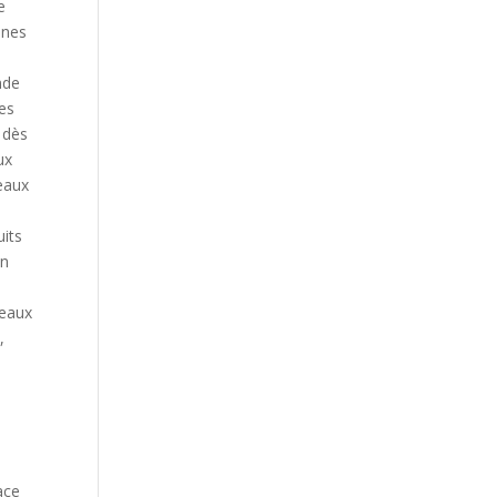
e
nnes
s
nde
ces
 dès
ux
eaux
uits
un
teaux
,
ace