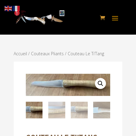
Accueil
/
Couteaux Pliants
/ Couteau Le Ti’Tang