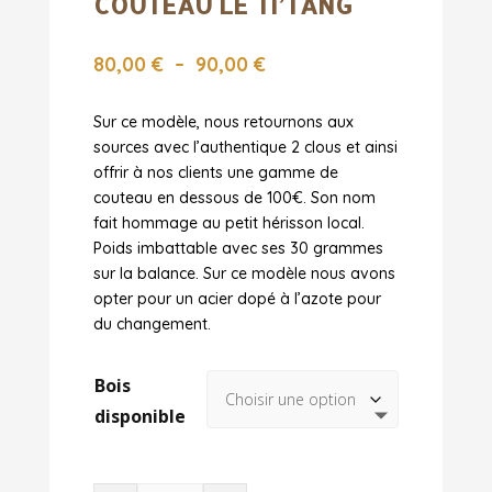
COUTEAU LE TI’TANG
Plage
80,00
€
–
90,00
€
de
prix :
Sur ce modèle, nous retournons aux
80,00 €
sources avec l’authentique 2 clous et ainsi
à
offrir à nos clients une gamme de
90,00 €
couteau en dessous de 100€. Son nom
fait hommage au petit hérisson local.
Poids imbattable avec ses 30 grammes
sur la balance. Sur ce modèle nous avons
opter pour un acier dopé à l’azote pour
du changement.
Bois
disponible