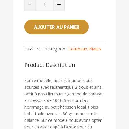
quantité
-
+
de
Couteau
Le
Ti'Tang
AJOUTER AU PANIER
UGS :
ND
Catégorie :
Couteaux Pliants
Product Description
Sur ce modèle, nous retournons aux
sources avec l’authentique 2 clous et ainsi
offrir à nos clients une gamme de couteau
en dessous de 100€. Son nom fait
hommage au petit hérisson local. Poids
imbattable avec ses 30 grammes sur la
balance. Sur ce modèle nous avons opter
pour un acier dopé à l’azote pour du